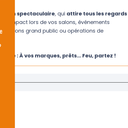
action spectaculaire
, qui
attire tous les regards
 fort impact lors de vos salons, événements
e
animations grand public ou opérations de
n.
?
’ordre : À vos marques, prêts… Feu, partez !