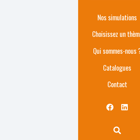
C’est une
attr
Nos simulations
et garantit un
Choisissez un thèm
d’entreprise, 
communicatio
Qui sommes-nous 
Un seul mot d
Catalogues
Contact