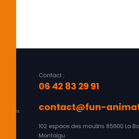
FUN
Contact ;
06 42 83 29 91
tion
vante
contact@fun-animati
rventions
uisse &
102 espace des moulins 85600 La Bo
Montaigu