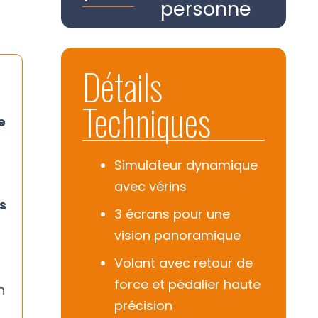
personne
Détails
Techniques
e
Simulateur dynamique
avec vérins
s
3 écrans pour une
vision panoramique
Volant avec retour de
force et pédalier haute
n
précision