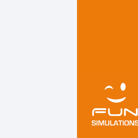
FERR
Pourquoi chois
Offrez à vos p
notre simulat
monoplace Fe
professionnel
La machine es
hydrauliques
pédalier de p
vision panoram
chaque freina
véritable circu