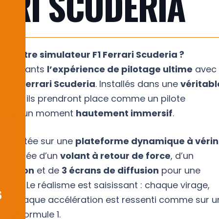
ARI SCUDERIA
ir notre simulateur F1 Ferrari Scuderia ?
articipants
l’expérience de pilotage ultime
avec
eur
F1 Ferrari Scuderia
. Installés dans une
véritabl
rrari
, ils prendront place comme un pilote
, pour un moment
hautement immersif
.
t montée sur une
plateforme dynamique à vérin
, équipée d’un
volant à retour de force
, d’un
récision
et de
3 écrans de diffusion
pour une
ique. Le réalisme est saisissant : chaque virage,
ge, chaque accélération est ressenti comme sur u
it de Formule 1.