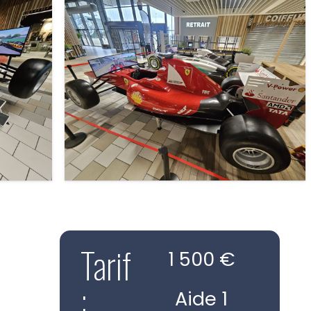
Tarif
1 500 €
:
Aide 1